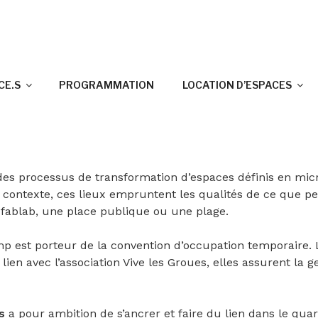
GROUES
CE.S
PROGRAMMATION
LOCATION D’ESPACES
es processus de transformation d’espaces définis en micro
e contexte, ces lieux empruntent les qualités de ce que p
n fablab, une place publique ou une plage.
mp est porteur de la convention d’occupation temporaire. 
 lien avec l’association Vive les Groues, elles assurent la g
s
a pour ambition de s’ancrer et faire du lien da
ns le quar