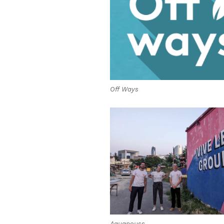
Off Ways
Aquapouss