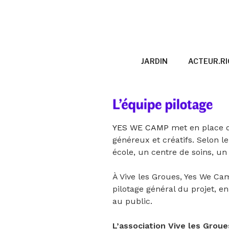
Aller
au
VIVE LES 
contenu
principal
JARDIN
ACTEUR.RI
YES WE CAMP
met en place d
généreux et créatifs. Selon l
école, un centre de soins, u
À Vive les Groues, Yes We Ca
pilotage général du projet, en
au public.
L’association Vive les Groue