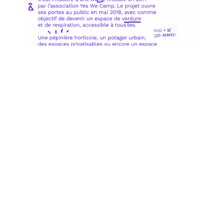
Le projet, initié communément par
Yes We Camp
,
Paris la Défense
,
la ville de Nanterre
et la
région